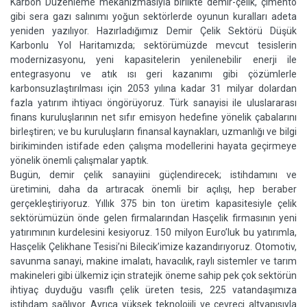
Karbon Düzenleme mekanizmasıyla birlikte demir-çelik, çimento
gibi sera gazı salınımı yoğun sektörlerde oyunun kuralları adeta
yeniden yazılıyor. Hazırladığımız Demir Çelik Sektörü Düşük
Karbonlu Yol Haritamızda; sektörümüzde mevcut tesislerin
modernizasyonu, yeni kapasitelerin yenilenebilir enerji ile
entegrasyonu ve atık ısı geri kazanımı gibi çözümlerle
karbonsuzlaştırılması için 2053 yılına kadar 31 milyar dolardan
fazla yatırım ihtiyacı öngörüyoruz. Türk sanayisi ile uluslararası
finans kuruluşlarının net sıfır emisyon hedefine yönelik çabalarını
birleştiren; ve bu kuruluşların finansal kaynakları, uzmanlığı ve bilgi
birikiminden istifade eden çalışma modellerini hayata geçirmeye
yönelik önemli çalışmalar yaptık.
Bugün, demir çelik sanayiini güçlendirecek; istihdamını ve
üretimini, daha da artıracak önemli bir açılışı, hep beraber
gerçekleştiriyoruz. Yıllık 375 bin ton üretim kapasitesiyle çelik
sektörümüzün önde gelen firmalarından Hasçelik firmasının yeni
yatırımının kurdelesini kesiyoruz. 150 milyon Euro’luk bu yatırımla,
Hasçelik Çelikhane Tesisi’ni Bilecik’imize kazandırıyoruz. Otomotiv,
savunma sanayi, makine imalatı, havacılık, raylı sistemler ve tarım
makineleri gibi ülkemiz için stratejik öneme sahip pek çok sektörün
ihtiyaç duyduğu vasıflı çelik üreten tesis, 225 vatandaşımıza
istihdam sağlıyor. Ayrıca yüksek teknolojili ve çevreci altyapısıyla