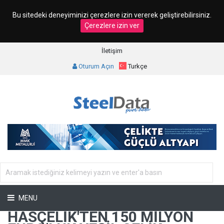
Bu sitedeki deneyiminizi çerezlere izin vererek geliştirebilirsiniz.
Çerezlere izin ver
İletişim
Oturum Açın
Turkçe
MENU
HASÇELIK'TEN 150 MILYON