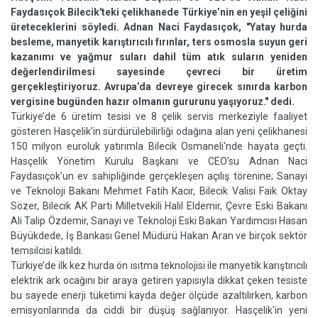
Faydasıçok Bilecik'teki çelikhanede Türkiye’nin en yeşil çeliğini
üreteceklerini söyledi. Adnan Naci Faydasıçok, "Yatay hurda
besleme, manyetik karıştırıcılı fırınlar, ters osmosla suyun geri
kazanımı ve yağmur suları dahil tüm atık suların yeniden
değerlendirilmesi sayesinde çevreci bir üretim
gerçekleştiriyoruz. Avrupa’da devreye girecek sınırda karbon
vergisine bugünden hazır olmanın gururunu yaşıyoruz." dedi.
Türkiye’de 6 üretim tesisi ve 8 çelik servis merkeziyle faaliyet
gösteren Hasçelik'in sürdürülebilirliği odağına alan yeni çelikhanesi
150 milyon euroluk yatırımla Bilecik Osmaneli'nde hayata geçti.
Hasçelik Yönetim Kurulu Başkanı ve CEO’su Adnan Naci
Faydasıçok’un ev sahipliğinde gerçekleşen açılış törenine; Sanayi
ve Teknoloji Bakanı Mehmet Fatih Kacır, Bilecik Valisi Faik Oktay
Sözer, Bilecik AK Parti Milletvekili Halil Eldemir, Çevre Eski Bakanı
Ali Talip Özdemir, Sanayi ve Teknoloji Eski Bakan Yardımcısı Hasan
Büyükdede, İş Bankası Genel Müdürü Hakan Aran ve birçok sektör
temsilcisi katıldı.
Türkiye’de ilk kez hurda ön ısıtma teknolojisi ile manyetik karıştırıcılı
elektrik ark ocağını bir araya getiren yapısıyla dikkat çeken tesiste
bu sayede enerji tüketimi kayda değer ölçüde azaltılırken, karbon
emisyonlarında da ciddi bir düşüş sağlanıyor. Hasçelik'in yeni