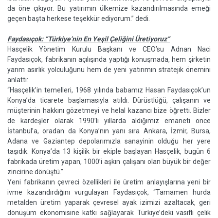
da öne çıkıyor. Bu yatırımın ülkemize kazandırılmasında emeği
geçen başta herkese teşekkür ediyorum.” dedi.
Faydasıçok: “Türkiye’nin En Yeşil Çeliğini Üretiyoruz”
Hasçelik Yönetim Kurulu Başkanı ve CEO’su Adnan Naci
Faydasıçok, fabrikanın açılışında yaptığı konuşmada, hem şirketin
yarım asırlık yolculuğunu hem de yeni yatırımın stratejik önemini
anlattı:
“Hasçelik’in temelleri, 1968 yılında babamız Hasan Faydasıçok’un
Konya’da ticarete başlamasıyla atıldı. Dürüstlüğü, çalışanın ve
müşterinin hakkını gözetmeyi ve helal kazancı bize öğretti. Bizler
de kardeşler olarak 1990’lı yıllarda aldığımız emaneti önce
İstanbul’a, oradan da Konya’nın yanı sıra Ankara, İzmir, Bursa,
Adana ve Gaziantep depolarımızla sanayinin olduğu her yere
taşıdık. Konya’da 13 kişilik bir ekiple başlayan Hasçelik, bugün 6
fabrikada üretim yapan, 1000’i aşkın çalışanı olan büyük bir değer
zincirine dönüştü."
Yeni fabrikanın çevreci özellikleri ile üretim anlayışlarına yeni bir
ivme kazandırdığını vurgulayan Faydasıçok, “Tamamen hurda
metalden üretim yaparak çevresel ayak izimizi azaltacak, geri
dönüşüm ekonomisine katkı sağlayarak Türkiye’deki vasıflı çelik