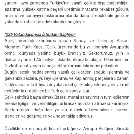
yatırımı aynı zamanda Türkiye’nin vasıflı çelikte dışa bağımlılığını
azaltma, yüksek katma değerli üretimle ihracatta rekabet gücünü
artırma ve sanayiyi uluslararası alanda daha dirençli hale getirme
yolunda stratejik bir adım olarak öne çıkıyor.
‘225 Vatandaşımıza İstihdam Sağlıyor’
Açılış töreninde konuşma yapan Sanayi ve Teknoloji Bakanı
Mehmet Fatih Kacır, “Çelik üretiminde bu yıl itibarıyla Avrupa’da
birinci, dünyada yedinci büyük üreticiyiz. Sektörümüz, yılın ilk
dokuz ayında 12,5 milyar dolarlık ihracata ulaştı. Ülkemizin en
fazla ihracat yapan ilk beş sektörü arasındaki yerini pekiştirdi.
Bugün, sıcak haddelenmiş vasıflı çeliklerden soğuk işlenmiş ve
galvanizli saclara, yüzeyi işlenmiş ve kaplanmış parçalara uzanan,
farklı sahalarda ihtiyaç duyulan özel çelik bileşenlerini yerli ve millî
imkânlarla üretebilen bir Türk çelik sanayii var.
Çelik sektörü başta olmak üzere, metal sanayimizin tüm kollarının
rekabetçiliğini ve verimliliğini artıracak adımları atmakta kararlıyız.
Sektörümüzü doğrudan ya da dolaylı etkileyebilecek küresel
trendleri ve gelişmeleri yakından takip ediyoruz.
Özellikle de en büyük ticaret ortağımız Avrupa Birliğinin Sınırda