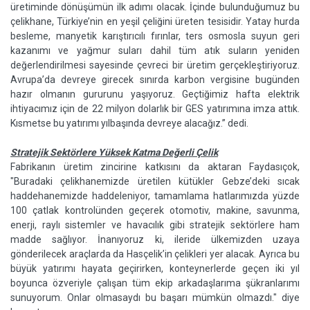
üretiminde dönüşümün ilk adımı olacak. İçinde bulunduğumuz bu
çelikhane, Türkiye’nin en yeşil çeliğini üreten tesisidir. Yatay hurda
besleme, manyetik karıştırıcılı fırınlar, ters osmosla suyun geri
kazanımı ve yağmur suları dahil tüm atık suların yeniden
değerlendirilmesi sayesinde çevreci bir üretim gerçekleştiriyoruz.
Avrupa’da devreye girecek sınırda karbon vergisine bugünden
hazır olmanın gururunu yaşıyoruz. Geçtiğimiz hafta elektrik
ihtiyacımız için de 22 milyon dolarlık bir GES yatırımına imza attık.
Kısmetse bu yatırımı yılbaşında devreye alacağız.” dedi.
Stratejik Sektörlere Yüksek Katma Değerli Çelik
Fabrikanın üretim zincirine katkısını da aktaran Faydasıçok,
"Buradaki çelikhanemizde üretilen kütükler Gebze’deki sıcak
haddehanemizde haddeleniyor, tamamlama hatlarımızda yüzde
100 çatlak kontrolünden geçerek otomotiv, makine, savunma,
enerji, raylı sistemler ve havacılık gibi stratejik sektörlere ham
madde sağlıyor. İnanıyoruz ki, ileride ülkemizden uzaya
gönderilecek araçlarda da Hasçelik’in çelikleri yer alacak. Ayrıca bu
büyük yatırımı hayata geçirirken, konteynerlerde geçen iki yıl
boyunca özveriyle çalışan tüm ekip arkadaşlarıma şükranlarımı
sunuyorum. Onlar olmasaydı bu başarı mümkün olmazdı." diye