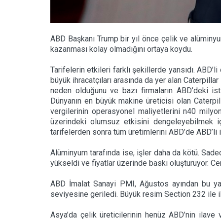
ABD Başkanı Trump bir yıl önce çelik ve alüminyum i
kazanması kolay olmadığını ortaya koydu.
Tarifelerin etkileri farklı şekillerde yansıdı. ABD’
büyük ihracatçıları arasında da yer alan Caterpillar 
neden olduğunu ve bazı firmaların ABD’deki isti
Dünyanın en büyük makine üreticisi olan Caterpill
vergilerinin operasyonel maliyetlerini n40 milyon 
üzerindeki olumsuz etkisini dengeleyebilmek iç
tarifelerden sonra tüm üretimlerini ABD’de ABD’li i
Alüminyum tarafında ise, işler daha da kötü. Sadece
yükseldi ve fiyatlar üzerinde baskı oluşturuyor. 
ABD İmalat Sanayi PMI, Ağustos ayından bu yana
seviyesine geriledi. Büyük resim Section 232 ile il
Asya’da çelik üreticilerinin henüz ABD’nin ilave v