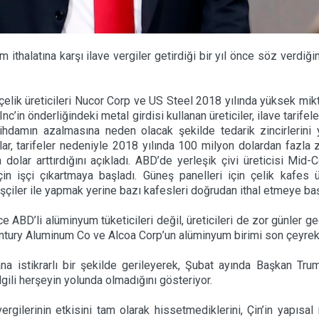
thalatına karşı ilave vergiler getirdiği bir yıl önce söz verdiğin
li çelik üreticileri Nucor Corp ve US Steel 2018 yılında yüksek mikta
Inc’in önderliğindeki metal girdisi kullanan üreticiler, ilave tarifel
hdamın azalmasına neden olacak şekilde tedarik zincirlerini 
ar, tarifeler nedeniyle 2018 yılında 100 milyon dolardan fazla za
dolar arttırdığını açıkladı. ABD’de yerleşik çivi üreticisi Mid-C
in işçi çıkartmaya başladı. Güneş panelleri için çelik kafe
şçiler ile yapmak yerine bazı kafesleri doğrudan ithal etmeye başl
 ABD’li alüminyum tüketicileri değil, üreticileri de zor günler ge
Century Aluminum Co ve Alcoa Corp’un alüminyum birimi son çeyrekt
 istikrarlı bir şekilde gerileyerek, Şubat ayında Başkan Tr
gili herşeyin yolunda olmadığını gösteriyor.
ergilerinin etkisini tam olarak hissetmediklerini, Çin’in yapısa