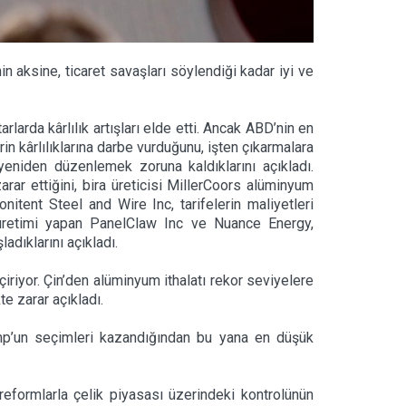
in aksine, ticaret savaşları söylendiği kadar iyi ve
rlarda kârlılık artışları elde etti. Ancak ABD’nin en
erin kârlılıklarına darbe vurduğunu, işten çıkarmalara
yeniden düzenlemek zoruna kaldıklarını açıkladı.
rar ettiğini, bira üreticisi MillerCoors alüminyum
onitent Steel and Wire Inc, tarifelerin maliyetleri
s üretimi yapan PanelClaw Inc ve Nuance Energy,
adıklarını açıkladı.
çiriyor. Çin’den alüminyum ithalatı rekor seviyelere
e zarar açıkladı.
ump’un seçimleri kazandığından bu yana en düşük
l reformlarla çelik piyasası üzerindeki kontrolünün