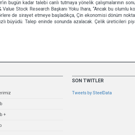
 Çin’in bugün kadar talebi canlı tutmaya yönelik çalışmalarının so
 & Value Stock Research Başkanı Yoku Ihara, “Ancak bu olumlu k
törlere de sirayet etmeye başladıkça, Çin ekonomisi dönüm noktas
 hızlı büyüdü. Talep eninde sonunda azalacak. Çelik üreticileri p
SON TWITLER
erimiz
Tweets by SteelData
ub
b +
b