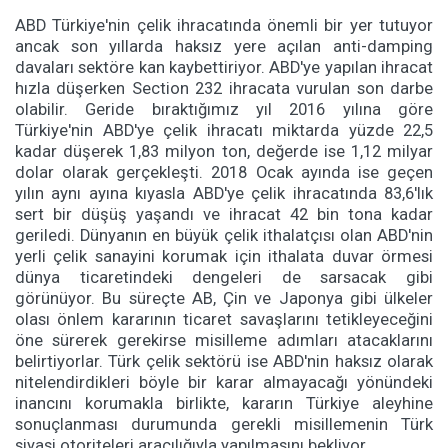
ABD Türkiye'nin çelik ihracatında önemli bir yer tutuyor
ancak son yıllarda haksız yere açılan anti-damping
davaları sektöre kan kaybettiriyor. ABD'ye yapılan ihracat
hızla düşerken Section 232 ihracata vurulan son darbe
olabilir. Geride bıraktığımız yıl 2016 yılına göre
Türkiye'nin ABD'ye çelik ihracatı miktarda yüzde 22,5
kadar düşerek 1,83 milyon ton, değerde ise 1,12 milyar
dolar olarak gerçekleşti. 2018 Ocak ayında ise geçen
yılın aynı ayına kıyasla ABD'ye çelik ihracatında 83,6'lık
sert bir düşüş yaşandı ve ihracat 42 bin tona kadar
geriledi. Dünyanın en büyük çelik ithalatçısı olan ABD'nin
yerli çelik sanayini korumak için ithalata duvar örmesi
dünya ticaretindeki dengeleri de sarsacak gibi
görünüyor. Bu süreçte AB, Çin ve Japonya gibi ülkeler
olası önlem kararının ticaret savaşlarını tetikleyeceğini
öne sürerek gerekirse misilleme adımları atacaklarını
belirtiyorlar. Türk çelik sektörü ise ABD'nin haksız olarak
nitelendirdikleri böyle bir karar almayacağı yönündeki
inancını korumakla birlikte, kararın Türkiye aleyhine
sonuçlanması durumunda gerekli misillemenin Türk
siyasi otoriteleri aracılığıyla yapılmasını bekliyor.