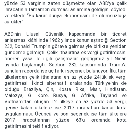
yüzde 53 verginin zaten düşmekte olan ABD'ye çelik
ihracatının tamamen durması anlamına geldiğini söyledi
ve ekledi: “Bu karar dünya ekonomisini de olumsuzluğa
sürükler”.
ABD'nin Ulusal Güvenlik kapsamında bir ticaret
anlaşması dâhilinde 1962 yılında kanunlaştırdığı Section
232, Donald Trump'ın göreve gelmesiyle birlikte yeniden
gündeme gelmişti. Çelik ithalatına ek vergi getirilmesini
öneren yasa ile ilgili çalışmalar geçtiğimiz yıl Nisan
ayında başlamıştı. Section 232 kapsamında Trump'a
sunulan raporda ise üç farklı seçenek bulunuyor. İlki, tüm
ülkelerden çelik ithalatına en az yüzde 24'lük ek vergi
getirilmesi. İkinci alternatif aralarında Türkiye'nin de
olduğu Brezilya, Çin, Kosta Rika, Mısır, Hindistan,
Malezya, G. Kore, Rusya, G. Afrika, Tayland ve
Vietnam'dan oluşan 12 ülkeye en az yüzde 53 vergi,
geriye kalan ülkelere ise 2017 ihracatları kadar kota
uygulanması. Üçüncü ve son seçenek ise tüm ülkelere
2017 ihracatlarının yüzde 63'u oranında kota
getirilmesini teklif ediyor.