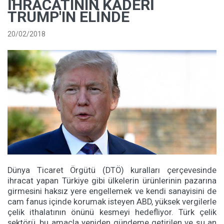
İHRACATININ KADERI
TRUMP'IN ELINDE
20/02/2018
Dünya Ticaret Örgütü (DTÖ) kuralları çerçevesinde
ihracat yapan Türkiye gibi ülkelerin ürünlerinin pazarına
girmesini haksız yere engellemek ve kendi sanayisini de
cam fanus içinde korumak isteyen ABD, yüksek vergilerle
çelik ithalatının önünü kesmeyi hedefliyor. Türk çelik
sektörü, bu amaçla yeniden gündeme getirilen ve şu an