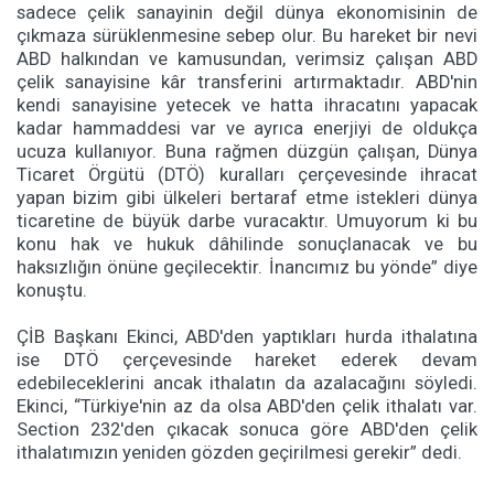
sadece çelik sanayinin değil dünya ekonomisinin de
çıkmaza sürüklenmesine sebep olur. Bu hareket bir nevi
ABD halkından ve kamusundan, verimsiz çalışan ABD
çelik sanayisine kâr transferini artırmaktadır. ABD'nin
kendi sanayisine yetecek ve hatta ihracatını yapacak
kadar hammaddesi var ve ayrıca enerjiyi de oldukça
ucuza kullanıyor. Buna rağmen düzgün çalışan, Dünya
Ticaret Örgütü (DTÖ) kuralları çerçevesinde ihracat
yapan bizim gibi ülkeleri bertaraf etme istekleri dünya
ticaretine de büyük darbe vuracaktır. Umuyorum ki bu
konu hak ve hukuk dâhilinde sonuçlanacak ve bu
haksızlığın önüne geçilecektir. İnancımız bu yönde” diye
konuştu.
ÇİB Başkanı Ekinci, ABD'den yaptıkları hurda ithalatına
ise DTÖ çerçevesinde hareket ederek devam
edebileceklerini ancak ithalatın da azalacağını söyledi.
Ekinci, “Türkiye'nin az da olsa ABD'den çelik ithalatı var.
Section 232'den çıkacak sonuca göre ABD'den çelik
ithalatımızın yeniden gözden geçirilmesi gerekir” dedi.