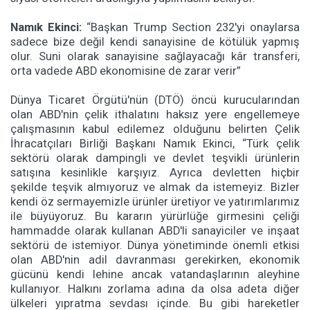
Namık Ekinci:
“Başkan Trump Section 232'yi onaylarsa
sadece bize değil kendi sanayisine de kötülük yapmış
olur. Suni olarak sanayisine sağlayacağı kâr transferi,
orta vadede ABD ekonomisine de zarar verir”
Dünya Ticaret Örgütü'nün (DTÖ) öncü kurucularından
olan ABD'nin çelik ithalatını haksız yere engellemeye
çalışmasının kabul edilemez olduğunu belirten Çelik
İhracatçıları Birliği Başkanı Namık Ekinci, “Türk çelik
sektörü olarak dampingli ve devlet teşvikli ürünlerin
satışına kesinlikle karşıyız. Ayrıca devletten hiçbir
şekilde teşvik almıyoruz ve almak da istemeyiz. Bizler
kendi öz sermayemizle ürünler üretiyor ve yatırımlarımız
ile büyüyoruz. Bu kararın yürürlüğe girmesini çeliği
hammadde olarak kullanan ABD'li sanayiciler ve inşaat
sektörü de istemiyor. Dünya yönetiminde önemli etkisi
olan ABD'nin adil davranması gerekirken, ekonomik
gücünü kendi lehine ancak vatandaşlarının aleyhine
kullanıyor. Halkını zorlama adına da olsa adeta diğer
ülkeleri yıpratma sevdası içinde. Bu gibi hareketler