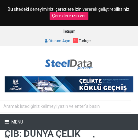
Bu sitedeki deneyiminizi çerezlere izin vererek geliştirebilirsiniz.
Çerezlere izin ver
İletişim
Oturum Açın
Turkçe
MENU
ÇİB: DÜNYA ÇELIK