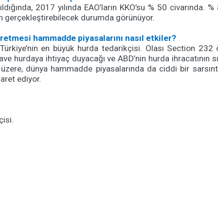
yıldığında, 2017 yılında EAO’ların KKO’su % 50 civarında. 
tim gerçekleştirebilecek durumda görünüyor.
üretmesi hammadde piyasalarını nasıl etkiler?
rkiye’nin en büyük hurda tedarikçisi. Olası Section 232 ön
ve hurdaya ihtiyaç duyacağı ve ABD’nin hurda ihracatının sıfı
üzere, dünya hammadde piyasalarında da ciddi bir sarsıntı
aret ediyor.
.
çisi.