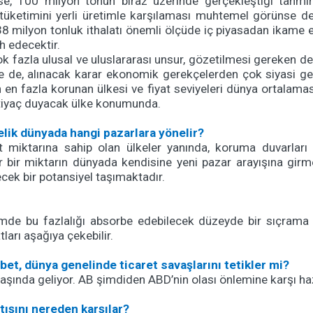
ise, 100 milyon tonun biraz üzerinde gerçekleştiği tahmi
üketimini yerli üretimle karşılaması muhtemel görünse de
38 milyon tonluk ithalatı önemli ölçüde iç piyasadan ikame 
h edecektir.
çok fazla ulusal ve uluslararası unsur, gözetilmesi gereken 
 de, alınacak karar ekonomik gerekçelerden çok siyasi ge
 en fazla korunan ülkesi ve fiyat seviyeleri dünya ortalamas
tiyaç duyacak ülke konumunda.
lik dünyada hangi pazarlara yönelir?
t miktarına sahip olan ülkeler yanında, koruma duvarlar
ar bir miktarın dünyada kendisine yeni pazar arayışına girm
ecek bir potansiyel taşımaktadır.
de bu fazlalığı absorbe edebilecek düzeyde bir sıçrama 
ları aşağıya çekebilir.
bet, dünya genelinde ticaret savaşlarını tetikler mi?
şında geliyor. AB şimdiden ABD’nin olası önlemine karşı haz
tışını nereden karşılar?