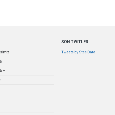
SON TWITLER
erimiz
Tweets by SteelData
ub
b +
b