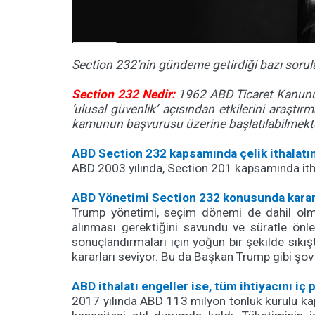
Section 232’nin gündeme getirdiği bazı sorul
Section 232 Nedir:
1962 ABD Ticaret Kanunu 
‘ulusal güvenlik’ açısından etkilerini araştır
kamunun başvurusu üzerine başlatılabilmekte
ABD Section 232 kapsamında çelik ithalatını
ABD 2003 yılında, Section 201 kapsamında itha
ABD Yönetimi Section 232 konusunda karar
Trump yönetimi, seçim dönemi de dahil olma
alınması gerektiğini savundu ve süratle önl
sonuçlandırmaları için yoğun bir şekilde sıkı
kararları seviyor. Bu da Başkan Trump gibi şov s
ABD ithalatı engeller ise, tüm ihtiyacını iç 
2017 yılında ABD 113 milyon tonluk kurulu kap