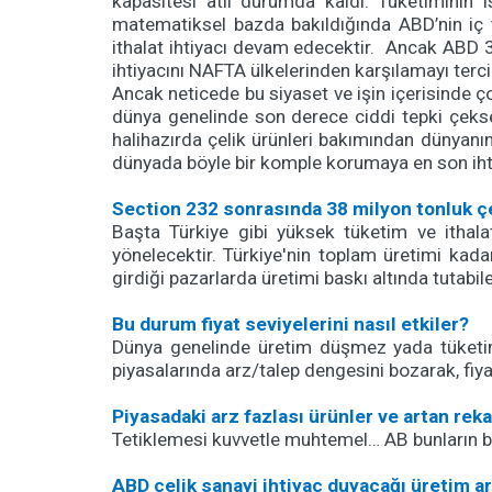
kapasitesi atıl durumda kaldı. Tüketiminin 
matematiksel bazda bakıldığında ABD’nin iç t
ithalat ihtiyacı devam edecektir. Ancak ABD 
ihtiyacını NAFTA ülkelerinden karşılamayı terci
Ancak neticede bu siyaset ve işin içerisinde 
dünya genelinde son derece ciddi tepki çekse
halihazırda çelik ürünleri bakımından dünyanın
dünyada böyle bir komple korumaya en son ih
Section 232 sonrasında 38 milyon tonluk çe
Başta Türkiye gibi yüksek tüketim ve ithala
yönelecektir. Türkiye'nin toplam üretimi kad
girdiği pazarlarda üretimi baskı altında tutabil
Bu durum fiyat seviyelerini nasıl etkiler?
Dünya genelinde üretim düşmez yada tüketim
piyasalarında arz/talep dengesini bozarak, fiyat
Piyasadaki arz fazlası ürünler ve artan reka
Tetiklemesi kuvvetle muhtemel… AB bunların ba
ABD çelik sanayi ihtiyaç duyacağı üretim ar