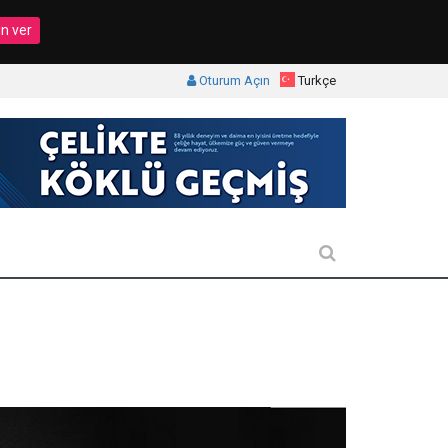
in ver
Oturum Açın
Turkçe