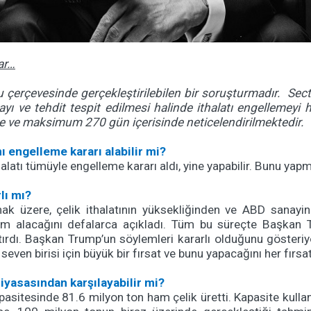
ar…
çerçevesinde gerçekleştirilebilen bir soruşturmadır.
Sect
mayı ve tehdit tespit edilmesi halinde ithalatı engellemeyi 
 ve maksimum 270 gün içerisinde neticelendirilmektedir.
 engelleme kararı alabilir mi?
latı tümüyle engelleme kararı aldı, yine yapabilir. Bunu yap
lı mı?
k üzere, çelik ithalatının yüksekliğinden ve ABD sanayin
em alacağını defalarca açıkladı. Tüm bu süreçte Başkan Tr
ştırdı. Başkan Trump’un söylemleri kararlı olduğunu gösteriy
even birisi için büyük bir fırsat ve bunu yapacağını her fırsat
piyasasından karşılayabilir mi?
asitesinde 81.6 milyon ton ham çelik üretti. Kapasite kulla