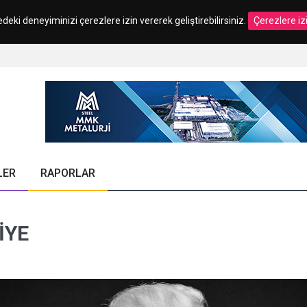
edeki deneyiminizi çerezlere izin vererek geliştirebilirsiniz.
Çerezlere iz
LER
RAPORLAR
IYE