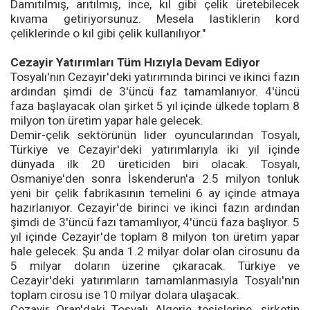
Damıtılmış, arıtılmış, ince, kıl gibi çelik üretebilecek
kıvama getiriyorsunuz. Mesela lastiklerin kord
çeliklerinde o kıl gibi çelik kullanılıyor."
Cezayir Yatırımları Tüm Hızıyla Devam Ediyor
Tosyalı'nın Cezayir'deki yatırımında birinci ve ikinci fazın
ardından şimdi de 3'üncü faz tamamlanıyor. 4'üncü
faza başlayacak olan şirket 5 yıl içinde ülkede toplam 8
milyon ton üretim yapar hale gelecek.
Demir-çelik sektörünün lider oyuncularından Tosyalı,
Türkiye ve Cezayir'deki yatırımlarıyla iki yıl içinde
dünyada ilk 20 üreticiden biri olacak. Tosyalı,
Osmaniye'den sonra İskenderun'a 2.5 milyon tonluk
yeni bir çelik fabrikasının temelini 6 ay içinde atmaya
hazırlanıyor. Cezayir'de birinci ve ikinci fazın ardından
şimdi de 3'üncü fazı tamamlıyor, 4'üncü faza başlıyor. 5
yıl içinde Cezayir'de toplam 8 milyon ton üretim yapar
hale gelecek. Şu anda 1.2 milyar dolar olan cirosunu da
5 milyar doların üzerine çıkaracak. Türkiye ve
Cezayir'deki yatırımların tamamlanmasıyla Tosyalı'nın
toplam cirosu ise 10 milyar dolara ulaşacak.
Cezayir Oran'daki Tosyalı Algerie tesislerine, şirketin