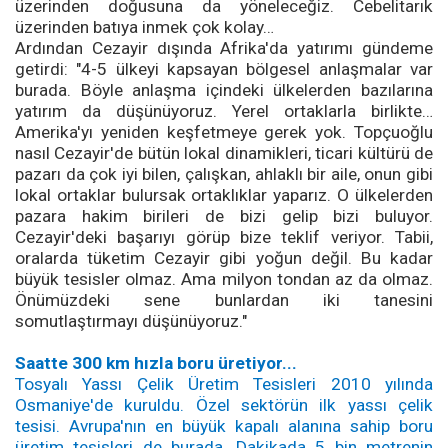
üzerinden doğusuna da yöneleceğiz. Cebelitarık
üzerinden batıya inmek çok kolay…
Ardından Cezayir dışında Afrika'da yatırımı gündeme
getirdi: "4-5 ülkeyi kapsayan bölgesel anlaşmalar var
burada. Böyle anlaşma içindeki ülkelerden bazılarına
yatırım da düşünüyoruz. Yerel ortaklarla birlikte…
Amerika'yı yeniden keşfetmeye gerek yok. Topçuoğlu
nasıl Cezayir'de bütün lokal dinamikleri, ticari kültürü de
pazarı da çok iyi bilen, çalışkan, ahlaklı bir aile, onun gibi
lokal ortaklar bulursak ortaklıklar yaparız. O ülkelerden
pazara hakim birileri de bizi gelip bizi buluyor.
Cezayir'deki başarıyı görüp bize teklif veriyor. Tabii,
oralarda tüketim Cezayir gibi yoğun değil. Bu kadar
büyük tesisler olmaz. Ama milyon tondan az da olmaz.
Önümüzdeki sene bunlardan iki tanesini
somutlaştırmayı düşünüyoruz."
Saatte 300 km hızla boru üretiyor...
Tosyalı Yassı Çelik Üretim Tesisleri 2010 yılında
Osmaniye'de kuruldu. Özel sektörün ilk yassı çelik
tesisi. Avrupa'nın en büyük kapalı alanına sahip boru
üretim tesisleri de burada. Dakikada 5 bin metrenin