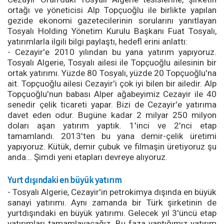
ortağı ve yöneticisi Alp Topçuoğlu ile birlikte yapılan
gezide ekonomi gazetecilerinin sorularını yanıtlayan
Tosyalı Holding Yönetim Kurulu Başkanı Fuat Tosyalı,
yatırımlarla ilgili bilgi paylaştı, hedefl erini anlattı:
- Cezayir'e 2010 yılından bu yana yatırım yapıyoruz.
Tosyalı Algerie, Tosyalı ailesi ile Topçuoğlu ailesinin bir
ortak yatırımı. Yüzde 80 Tosyalı, yüzde 20 Topçuoğlu'na
ait. Topçuoğlu ailesi Cezayir'i çok iyi bilen bir ailedir. Alp
Topçuoğlu'nun babası Alper ağabeyimiz Cezayir ile 40
senedir çelik ticareti yapar. Bizi de Cezayir'e yatırıma
davet eden odur. Bugüne kadar 2 milyar 250 milyon
doları aşan yatırım yaptık. 1'inci ve 2'nci etap
tamamlandı. 2013'ten bu yana demir-çelik üretimi
yapıyoruz. Kütük, demir çubuk ve filmaşin üretiyoruz şu
anda... Şimdi yeni etapları devreye alıyoruz.
Yurt dışındaki en büyük yatırım
- Tosyalı Algerie, Cezayir'in petrokimya dışında en büyük
sanayi yatırımı. Aynı zamanda bir Türk şirketinin de
yurtdışındaki en büyük yatırımı. Gelecek yıl 3'üncü etap
yatırımları tamamlayacağız. Bu faza yaptığımız yatırım