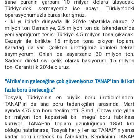
sene buranın çarpanı 10 milyar dolara ulaşacak.
Türkiye'deki sermayemiz ise apayrı. Türkiye'deki
operasyonumuzla burası karışmaz.
- İki yıl içinde dünyada ilk 20'de rahatlıkla oluruz. 2
milyon ton Osmaniye, 2.5 milyon ton da İskenderun'da
yeni yaptığımız tesis. Türkiye 4.5 milyon tona çıkacak.
Cezayir ile birlikte 15 milyon tona çıkıyor toplam.
Karadağ da var. Çelikten ürettiğimiz ürünleri tekrar
saymıyorum. Onları da sayarsanız 30 milyon ton.
Sadece direkt sıvı çelik olarak bakıyorum; 15 milyon
ton. Garanti ilk 20'de oluruz.
"Afrika'nın geleceğine çok güveniyoruz TANAP'tan iki kat
fazla boru üreteceğiz"
Tosyalı, Türkiye'nin en büyük boru üreticilerinden.
TANAP'ın da ana boru tedarikçileri arasında. Mart
ayında 475 km boru teslim etti. Şimdi, Cezayir'de yılda
bir milyon ton kapasiteli bir ‘mega' boru fabrikası
kuruyor. TANAP'ın toplam uzunluğunun 1850 km
olduğu hatırlanırsa, Tosyalı her yıl en az TANAP'ın yarısı
kadar boru üretecek bu fabrikada. Kendisinin TANAP