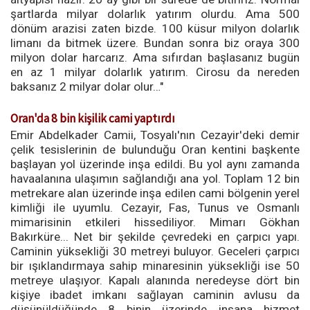
şartlarda milyar dolarlık yatırım olurdu. Ama 500
dönüm arazisi zaten bizde. 100 küsur milyon dolarlık
limanı da bitmek üzere. Bundan sonra biz oraya 300
milyon dolar harcarız. Ama sıfırdan başlasanız bugün
en az 1 milyar dolarlık yatırım. Cirosu da nereden
baksanız 2 milyar dolar olur…"
Oran'da 8 bin kişilik cami yaptırdı
Emir Abdelkader Camii, Tosyalı'nın Cezayir'deki demir
çelik tesislerinin de bulunduğu Oran kentini başkente
başlayan yol üzerinde inşa edildi. Bu yol aynı zamanda
havaalanına ulaşımın sağlandığı ana yol. Toplam 12 bin
metrekare alan üzerinde inşa edilen cami bölgenin yerel
kimliği ile uyumlu. Cezayir, Fas, Tunus ve Osmanlı
mimarisinin etkileri hissediliyor. Mimarı Gökhan
Bakırküre... Net bir şekilde çevredeki en çarpıcı yapı.
Caminin yüksekliği 30 metreyi buluyor. Geceleri çarpıcı
bir ışıklandırmaya sahip minaresinin yüksekliği ise 50
metreye ulaşıyor. Kapalı alanında neredeyse dört bin
kişiye ibadet imkanı sağlayan caminin avlusu da
düşünüldüğünde 8 binin üzerinde insana hizmet