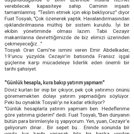
verebilecek kapasiteye sahip. Caminin inşaatı
tamamlanmış. "Teslim etmek için ekip bekliyoruz" diyor
Fuat Tosyalı, "Çok özenerek yaptık. Havalandırmasından
ışıklandırılmasına müthiş bir sistem kuruldu. İyi bir
ekibin yönetiminde olması lazım. Tabii Cezayir
makamlarına devrettiğimizde de biz elimizi üzerinden
çekmeyeceğiz..."
Tosyalı Oran Cami'ne ismini veren Emir Abdelkader,
19'uncu yüzyılda Cezayir'in batısında Fransız işgal
güçlerine karşı mücadeleye liderlik eden önemli bir
tarihi şahsiyet.
"Günlük hesapla, kura bakıp yatırım yapmam"
Döviz kurları bir inip bir çıkıyor, pek çok yatırımcı önünü
görememekten dolayı yatırım yapmadığını söylüyor.
Peki bu oynaklık Tosyalı'yı ne kadar etkiliyor?
"Günlük hesaplarla yatırım yapmam ben. Hedeflerime
göre yatırıma giderim" dedi. Fuat Tosyalı, "Ben dünyanın
bütün para birimleriyle iş yapıyorum. Yen, yuan, Cezayir'e
geliyorum dinar… Bir sepet bu... Eninde sonunda bir
yerde kur kaybı yaşasak bile bir başka yerden