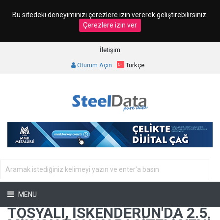
Bu sitedeki deneyiminizi çerezlere izin vererek geliştirebilirsiniz.
Çerezlere izin ver
İletişim
Oturum Açın
Turkçe
MENU
TOSYALI, İSKENDERUN'DA 2.5