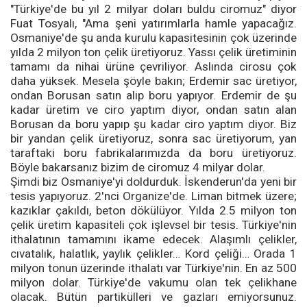
"Türkiye'de bu yıl 2 milyar doları buldu ciromuz" diyor
Fuat Tosyalı, "Ama şeni yatırımlarla hamle yapacağız.
Osmaniye'de şu anda kurulu kapasitesinin çok üzerinde
yılda 2 milyon ton çelik üretiyoruz. Yassı çelik üretiminin
tamamı da nihai ürüne çevriliyor. Aslında cirosu çok
daha yüksek. Mesela şöyle bakın; Erdemir sac üretiyor,
ondan Borusan satın alıp boru yapıyor. Erdemir de şu
kadar üretim ve ciro yaptım diyor, ondan satın alan
Borusan da boru yapıp şu kadar ciro yaptım diyor. Biz
bir yandan çelik üretiyoruz, sonra sac üretiyorum, yan
taraftaki boru fabrikalarımızda da boru üretiyoruz.
Böyle bakarsanız bizim de ciromuz 4 milyar dolar.
Şimdi biz Osmaniye'yi doldurduk. İskenderun'da yeni bir
tesis yapıyoruz. 2'nci Organize'de. Liman bitmek üzere;
kazıklar çakıldı, beton dökülüyor. Yılda 2.5 milyon ton
çelik üretim kapasiteli çok işlevsel bir tesis. Türkiye'nin
ithalatının tamamını ikame edecek. Alaşımlı çelikler,
cıvatalık, halatlık, yaylık çelikler… Kord çeliği… Orada 1
milyon tonun üzerinde ithalatı var Türkiye'nin. En az 500
milyon dolar. Türkiye'de vakumu olan tek çelikhane
olacak. Bütün partikülleri ve gazları emiyorsunuz.