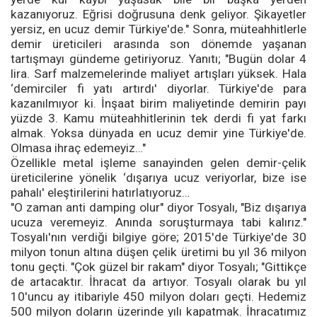
kazanıyoruz. Eğrisi doğrusuna denk geliyor. Şikayetler
yersiz, en ucuz demir Türkiye'de." Sonra, müteahhitlerle
demir üreticileri arasında son dönemde yaşanan
tartışmayı gündeme getiriyoruz. Yanıtı; "Bugün dolar 4
lira. Sarf malzemelerinde maliyet artışları yüksek. Hala
‘demirciler fi yatı artırdı' diyorlar. Türkiye'de para
kazanılmıyor ki. İnşaat birim maliyetinde demirin payı
yüzde 3. Kamu müteahhitlerinin tek derdi fi yat farkı
almak. Yoksa dünyada en ucuz demir yine Türkiye'de.
Olmasa ihraç edemeyiz…"
Özellikle metal işleme sanayinden gelen demir-çelik
üreticilerine yönelik ‘dışarıya ucuz veriyorlar, bize ise
pahalı' eleştirilerini hatırlatıyoruz…
"O zaman anti damping olur" diyor Tosyalı, "Biz dışarıya
ucuza veremeyiz. Anında soruşturmaya tabi kalırız."
Tosyalı'nın verdiği bilgiye göre; 2015'de Türkiye'de 30
milyon tonun altına düşen çelik üretimi bu yıl 36 milyon
tonu geçti. "Çok güzel bir rakam" diyor Tosyalı; "Gittikçe
de artacaktır. İhracat da artıyor. Tosyalı olarak bu yıl
10'uncu ay itibariyle 450 milyon doları geçti. Hedemiz
500 milyon doların üzerinde yılı kapatmak. İhracatımız