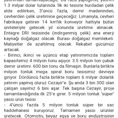
1.3 milyar dolar tutarında. İlk iki tesiste hurdadan çelik
elde edilirken, 3'üncü fazla, demir madeninden,
cevherden çelik üretimine geçeceğiz. Limanıyla, cevheri
fabrikaya getiren 14 km'lik konveyör hattıyla bütün
üniteleriyle gelecek yıl sonunda üretime alınacak.
Entegre DRI tesisinde (indirgenmiş çelik) ana enerji
kaynağı doğalgaz olacak. Burası doğalgaz memleketi.
Maliyetler de azaltılmış olacak. Rekabet gücümüz
artacak.
- Birinci, ikinci ve üçüncü etap yatırımımızda toplam
kapasitemiz 4 milyon tonu aşıyor. 3.5 milyon ton çubuk
demir üretimi. 600 bin tonu da filmaşin. Bunlarla birlikte
milyon tonluk mega spiral boru tesisimiz devreye
giriyor. Dördüncü fazla birlikte toplam 6 milyar dolarlık
yatırım yapmış oluruz Cezayir'e. Şu anda 3 bin 300 olan
çalışan sayımız 6 bini aşar. Tek başına Cezayir, proje
tamamlandığında ilk 25'e girer. 5 milyon tonluk ‘süper'
yassı ürün tesisi
- 4'üncü fazda 5 milyon tonluk süper bir sac
haddehanesi kuruyoruz. Tamamen yassı ürünler
üretecek. Otomotiv, beyaz eşya ve boru endüstrisinin