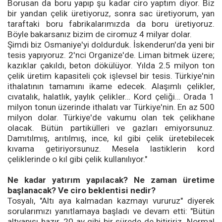
Borusan da boru yapıp şu kadar ciro yaptım diyor. Biz
bir yandan çelik üretiyoruz, sonra sac üretiyorum, yan
taraftaki boru fabrikalarımızda da boru üretiyoruz.
Böyle bakarsanız bizim de ciromuz 4 milyar dolar.
Şimdi biz Osmaniye'yi doldurduk. İskenderun'da yeni bir
tesis yapıyoruz. 2'nci Organize'de. Liman bitmek üzere;
kazıklar çakıldı, beton dökülüyor. Yılda 2.5 milyon ton
çelik üretim kapasiteli çok işlevsel bir tesis. Türkiye'nin
ithalatının tamamını ikame edecek. Alaşımlı çelikler,
cıvatalık, halatlık, yaylık çelikler… Kord çeliği… Orada 1
milyon tonun üzerinde ithalatı var Türkiye'nin. En az 500
milyon dolar. Türkiye'de vakumu olan tek çelikhane
olacak. Bütün partikülleri ve gazları emiyorsunuz.
Damıtılmış, arıtılmış, ince, kıl gibi çelik üretebilecek
kıvama getiriyorsunuz. Mesela lastiklerin kord
çeliklerinde o kıl gibi çelik kullanılıyor."
Ne kadar yatırım yapılacak? Ne zaman üretime
başlanacak? Ve ciro beklentisi nedir?
Tosyalı, "Altı aya kalmadan kazmayı vururuz" diyerek
sorularımızı yanıtlamaya başladı ve devam etti: "Bütün
altyapısı hazır. 20 ay gibi bir sürede de bitiririz. Normal