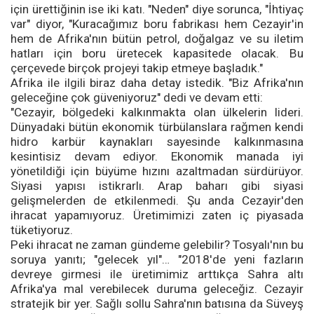
için ürettiğinin ise iki katı. "Neden" diye sorunca, "İhtiyaç
var" diyor, "Kuracağımız boru fabrikası hem Cezayir'in
hem de Afrika'nın bütün petrol, doğalgaz ve su iletim
hatları için boru üretecek kapasitede olacak. Bu
çerçevede birçok projeyi takip etmeye başladık."
Afrika ile ilgili biraz daha detay istedik. "Biz Afrika'nın
geleceğine çok güveniyoruz" dedi ve devam etti:
"Cezayir, bölgedeki kalkınmakta olan ülkelerin lideri.
Dünyadaki bütün ekonomik türbülanslara rağmen kendi
hidro karbür kaynakları sayesinde kalkınmasına
kesintisiz devam ediyor. Ekonomik manada iyi
yönetildiği için büyüme hızını azaltmadan sürdürüyor.
Siyasi yapısı istikrarlı. Arap baharı gibi siyasi
gelişmelerden de etkilenmedi. Şu anda Cezayir'den
ihracat yapamıyoruz. Üretimimizi zaten iç piyasada
tüketiyoruz.
Peki ihracat ne zaman gündeme gelebilir? Tosyalı'nın bu
soruya yanıtı; "gelecek yıl"… "2018'de yeni fazların
devreye girmesi ile üretimimiz arttıkça Sahra altı
Afrika'ya mal verebilecek duruma geleceğiz. Cezayir
stratejik bir yer. Sağlı sollu Sahra'nın batısına da Süveyş