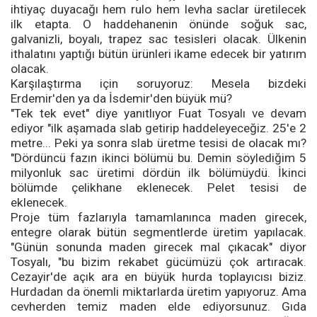
ihtiyaç duyacağı hem rulo hem levha saclar üretilecek
ilk etapta. O haddehanenin önünde soğuk sac,
galvanizli, boyalı, trapez sac tesisleri olacak. Ülkenin
ithalatını yaptığı bütün ürünleri ikame edecek bir yatırım
olacak.
Karşılaştırma için soruyoruz: Mesela bizdeki
Erdemir'den ya da İsdemir'den büyük mü?
"Tek tek evet" diye yanıtlıyor Fuat Tosyalı ve devam
ediyor "ilk aşamada slab getirip haddeleyeceğiz. 25'e 2
metre... Peki ya sonra slab üretme tesisi de olacak mı?
"Dördüncü fazın ikinci bölümü bu. Demin söylediğim 5
milyonluk sac üretimi dördün ilk bölümüydü. İkinci
bölümde çelikhane eklenecek. Pelet tesisi de
eklenecek.
Proje tüm fazlarıyla tamamlanınca maden girecek,
entegre olarak bütün segmentlerde üretim yapılacak.
"Günün sonunda maden girecek mal çıkacak" diyor
Tosyalı, "bu bizim rekabet gücümüzü çok artıracak.
Cezayir'de açık ara en büyük hurda toplayıcısı biziz.
Hurdadan da önemli miktarlarda üretim yapıyoruz. Ama
cevherden temiz maden elde ediyorsunuz. Gıda