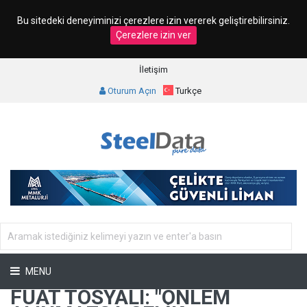
Bu sitedeki deneyiminizi çerezlere izin vererek geliştirebilirsiniz.
Çerezlere izin ver
İletişim
Oturum Açın
Turkçe
MENU
FUAT TOSYALI: "ÖNLEM