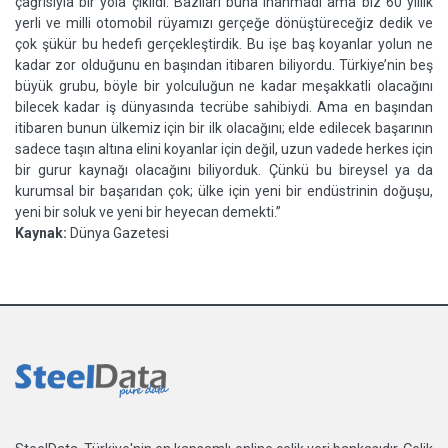
çağrısıyla bir yola çıkıldı. Bazıları buna inanmadı ama biz 60 yıllık
yerli ve milli otomobil rüyamızı gerçeğe dönüştüreceğiz dedik ve
çok şükür bu hedefi gerçekleştirdik. Bu işe baş koyanlar yolun ne
kadar zor olduğunu en başından itibaren biliyordu. Türkiye’nin beş
büyük grubu, böyle bir yolculuğun ne kadar meşakkatli olacağını
bilecek kadar iş dünyasında tecrübe sahibiydi. Ama en başından
itibaren bunun ülkemiz için bir ilk olacağını; elde edilecek başarının
sadece taşın altına elini koyanlar için değil, uzun vadede herkes için
bir gurur kaynağı olacağını biliyorduk. Çünkü bu bireysel ya da
kurumsal bir başarıdan çok; ülke için yeni bir endüstrinin doğuşu,
yeni bir soluk ve yeni bir heyecan demekti.”
Kaynak:
Dünya Gazetesi