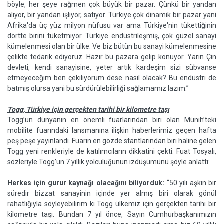
böyle, her şeye rağmen çok büyük bir pazar. Çünkü bir yandan
alıyor, bir yandan işliyor, satıyor. Türki­ye çok dinamik bir pazar yani
Afri­ka'da üç yüz milyon nüfusu var ama Türkiye'nin tükettiğinin
dörtte bi­rini tüketmiyor. Türkiye endüstri­leşmiş, çok güzel sanayi
kümelen­mesi olan bir ülke. Ve biz bütün bu sanayi kümelenmesine
çelikte te­darik ediyoruz. Hazır bu pazara ge­lip konuyor. Yarın Çin
devleti, ken­di sanayisine, yeter artık kardeşim sizi sübvanse
etmeyeceğim ben çe­kiliyorum dese nasıl olacak? Bu en­düstri de
batmış olursa yani bu sür­dürülebilirliği sağlamamız lazım.”
Togg, Türkiye için gerçekten tarihi bir kilometre taşı
Togg’un dünyanın en önemli fuarlarından biri olan Münih’teki
mobilite fuarındaki lansmanına ilişkin haberlerimiz geçen hafta
peş peşe yayınlandı. Fuarın en gözde stantlarından biri haline gelen
Togg yeni renkleriyle de katılımcıların dikkatini çekti. Fuat Tosyalı,
sözleriyle Togg’un 7 yıllık yolculuğunun izdüşümünü şöyle anlattı:
Herkes için gurur kaynağı olacağını biliyorduk:
“50 yılı aşkın bir
süredir bizzat sanayinin içinde yer almış biri olarak gönül
rahatlığıyla söyleyebilirim ki Togg ülkemiz için gerçekten tarihi bir
kilometre taşı. Bundan 7 yıl önce, Sayın Cumhurbaşkanımızın