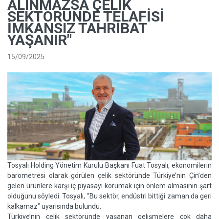
ALINMAZSA ÇELIK
SEKTÖRÜNDE TELAFISI
İMKANSIZ TAHRIBAT
YAŞANIR"
15/09/2025
Tosyalı Holding Yönetim Kurulu Başkanı Fuat Tosyalı, ekonomilerin
barometresi olarak görülen çelik sektöründe Türkiye’nin Çin’den
gelen ürünlere karşı iç piyasayı korumak için önlem almasının şart
olduğunu söyledi. Tosyalı, “Bu sektör, endüstri bittiği zaman da geri
kalkamaz” uyarısında bulundu.
Türkiye’nin çelik sektörün­de yaşanan gelişmelere çok daha