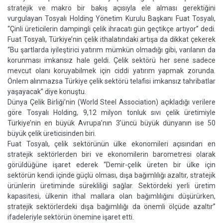
stratejik ve makro bir bakış açısıyla ele alması gerektiği­ni
vurgulayan Tosyalı Holding Yö­netim Kurulu Başkanı Fuat Tos­yalı,
“Çinli üreticilerin dampingli çelik ihracatı gün geçtikçe artıyor” dedi.
Fuat Tosyalı, Türkiye’nin çelik ithalatındaki artışa da dik­kat çekerek
“Bu şartlarda iyileş­tirici yatırım mümkün olmadığı gibi, varılanın da
korunması im­kansız hale geldi. Çelik sektö­rü her sene sadece
mevcut olanı koruyabilmek için ciddi yatırım yapmak zorunda.
Önlem alın­mazsa Türkiye çelik sektörü tela­fisi imkansız tahribatlar
yaşaya­cak” diye konuştu.
Dünya Çelik Birliği’nin (World Steel Association) açıkladığı verilere
göre Tosyalı Holding, 9,12 milyon tonluk sıvı çelik üretimiyle
Türkiye’nin en büyük Avrupa’nın 3’üncü büyük dünyanın ise 50
büyük çelik üreticisinden biri.
Fuat Tosyalı, çelik sektörü­nün ülke ekonomileri açısından en
stratejik sektörlerden biri ve ekonomilerin barometresi olarak
görüldüğüne işaret ederek “Demir-çelik üreten bir ülke için
sektörün kendi içinde güçlü olması, dışa bağımlılığı azaltır, stratejik
ürünlerin üretiminde sürekliliği sağlar. Sektördeki yerli üretim
kapasitesi, ülkenin ithal mallara olan bağımlılığını düşürürken,
stratejik sektörlerdeki dışa bağımlılığı da önemli ölçüde azaltır”
ifadeleriyle sektörün önemi­ne işaret etti.