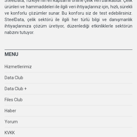
SteelData, Türkiye'nin en kapsamlı online çelik veri bankasıdır. Çelik
ürünleri ve hammaddeleri ile ilgili veri ihtiyaçlarınız için, hızlı, sürekli
ve konforlu çözümler sunar. Bu konforu siz de test edebilirsiniz.
SteelData, çelik sektörü ile ilgili her türlü bilgi ve danışmanlık
ihtiyaçlarınıza çözüm üretiyor, düzenlediği etkinliklerle sektörün
nabzını tutuyor.
MENU
Hizmetlerimiz
Data Club
Data Club +
Files Club
Haber
Yorum
KVKK