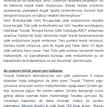
Amerika'ya da satamıyor ama Türkiye’ye rahatlıkla satabiliyor. Bu
da sektörde büyük baskı oluş­turuyor. İhtiyaç fazlası ürünlerini
uluslararası piyasalara düşük fi­yatla yönlendirmesi, küresel fiyat
dengesini bozuyor ve haksız reka­beti derinleştiriyor”
Hem Amerika'daki hem Avru­pa'daki çelik endüstrisinin teşvik­le
buna karşılık Türk çelik endüst­risinin ise ‘sıfır’ teşvikle kuruldu­ğunu
hatırlatan Tosyalı, “Avrupa Kömür Çelik Topluluğu AKÇT anlaşması
uyarınca Türki­ye'de hiçbir dönemde hiçbir teşvik kararnamesinde
çelik endüstrisine teşvik verilemez. Yani şunlara teşvik veriyo­ruz,
bunlara teşvik ve­riyoruz, yeni bir teş­vik şeyi falan de­nir. En dipte
çelik sektörü haric ya­zar. Yani Türk çelik üretici­si tamamen ken­di
maharetiyle, öz kaynaklarıyla kur­duğu çelik endüstrisinin şu an
kapasitesini de kullanamıyor ve zor durumda” diye konuştu.
Bu endüstri bittiği zaman geri kalkamaz
Tosyalı Holding’in İskende­run’da son çelik yatırımının 4 mil­yar
dolardan fazla olduğunun da altını çizen Tosyalı, “Yatırım yapı­
yorsunuz ama sizin üretim mali­yetinizden aşağı adam Çin'den ge­
tirip önünüze yığıyor. Bir üretim varken, Çin’den dampingli ürünü
getirip ülkeye sokmak hiçbir ma­tematiğe, hesaba uymuyor. Bu
me­seleye bakarken de daha stratejik, makro bir yerden
bakmalıyız. Me­sela diyelim ki çelik fiyatı 100 dolar artsın… Bunun