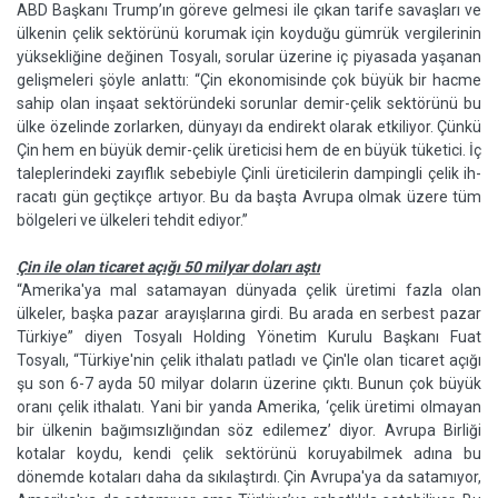
ABD Başkanı Trump’ın göreve gelmesi ile çıkan tarife savaşları ve
ülkenin çelik sektörünü koru­mak için koyduğu gümrük vergi­lerinin
yüksekliğine değinen Tos­yalı, sorular üzerine iç piyasada yaşanan
gelişmeleri şöyle anlattı: “Çin ekonomisinde çok büyük bir hacme
sahip olan inşaat sek­töründeki sorunlar demir-çelik sektörünü bu
ülke özelinde zor­larken, dünyayı da endirekt olarak etkiliyor. Çünkü
Çin hem en büyük demir-çelik üreticisi hem de en büyük tüketici. İç
taleple­rindeki zayıflık sebebiyle Çinli üreticilerin dampingli çelik ih­
racatı gün geçtikçe artıyor. Bu da başta Avrupa olmak üzere tüm
bölgeleri ve ülkeleri tehdit ediyor.”
Çin ile olan ticaret açığı 50 milyar doları aştı
“Amerika'ya mal satamayan dünyada çelik üretimi fazla olan
ülkeler, başka pazar arayışları­na girdi. Bu arada en serbest pa­zar
Türkiye” diyen Tosyalı Hol­ding Yönetim Kurulu Başkanı Fuat
Tosyalı, “Türkiye'nin çelik it­halatı patladı ve Çin'le olan tica­ret açığı
şu son 6-7 ayda 50 mil­yar doların üzerine çıktı. Bunun çok büyük
oranı çelik ithalatı. Yani bir yanda Amerika, ‘çelik üretimi olmayan
bir ülkenin bağımsızlı­ğından söz edilemez’ diyor. Avru­pa Birliği
kotalar koydu, kendi çe­lik sektörünü koruyabilmek adına bu
dönemde kotaları daha da sıkı­laştırdı. Çin Avrupa'ya da satamı­yor,