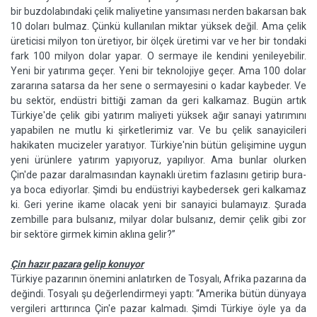
bir buzdolabında­ki çelik maliyetine yansıması ner­den bakarsan bak
10 doları bulmaz. Çünkü kullanılan miktar yüksek değil. Ama çelik
üreticisi milyon ton üretiyor, bir ölçek üretimi var ve her bir tondaki
fark 100 milyon dolar yapar. O sermaye ile kendi­ni yenileyebilir.
Yeni bir yatırıma geçer. Yeni bir teknolojiye geçer. Ama 100 dolar
zararına satarsa da her sene o sermayesini o kadar kay­beder. Ve
bu sektör, endüstri bitti­ği zaman da geri kalkamaz. Bugün artık
Türkiye'de çelik gibi yatırım maliyeti yüksek ağır sanayi yatırı­mını
yapabilen ne mutlu ki şirket­lerimiz var. Ve bu çelik sanayicile­ri
hakikaten mucizeler yaratıyor. Türkiye'nin bütün gelişimine uy­gun
yeni ürünlere yatırım yapıyo­ruz, yapılıyor. Ama bunlar olurken
Çin'de pazar daralmasından kay­naklı üretim fazlasını getirip bura­
ya boca ediyorlar. Şimdi bu endüst­riyi kaybedersek geri kalkamaz
ki. Geri yerine ikame olacak yeni bir sanayici bulamayız. Şurada
zem­bille para bulsanız, milyar dolar bulsanız, demir çelik gibi zor
bir sektöre girmek kimin aklına gelir?”
Çin hazır pazara gelip konuyor
Türkiye pazarının önemini anla­tırken de Tosyalı, Afrika pazarına da
değindi. Tosyalı şu değerlendir­meyi yaptı: “Amerika bütün dünya­ya
vergileri arttırınca Çin'e pazar kalmadı. Şimdi Türkiye öyle ya da