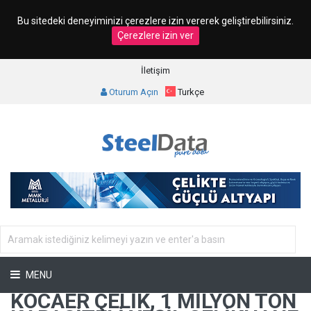
Bu sitedeki deneyiminizi çerezlere izin vererek geliştirebilirsiniz.
Çerezlere izin ver
İletişim
Oturum Açın
Turkçe
MENU
KOCAER ÇELIK, 1 MILYON TON