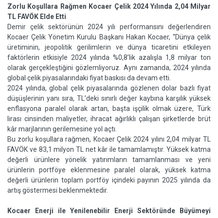
Zorlu Koşullara Rağmen Kocaer Çelik 2024 Yılında 2,04 Milyar
TL FAVÖK Elde Etti
Demir çelik sektörünün 2024 yılı performansını değerlendiren
Kocaer Çelik Yönetim Kurulu Başkanı Hakan Kocaer, “Dünya çelik
üretiminin, jeopolitik gerilimlerin ve dünya ticaretini etkileyen
faktörlerin etkisiyle 2024 yılında %0,8’lik azalışla 1,8 milyar ton
olarak gerçekleştiğini gözlemliyoruz. Aynı zamanda, 2024 yılında
global çelik piyasalarındaki fiyat baskısı da devam etti.
2024 yılında, global çelik piyasalarında gözlenen dolar bazlı fiyat
düşüşlerinin yanı sıra, TL’deki sınırlı değer kaybına karşılık yüksek
enflasyona paralel olarak artan, başta işçilik olmak üzere, Türk
lirası cinsinden maliyetler, ihracat ağırlıklı çalışan şirketlerde brüt
kâr marjlarının gerilemesine yol açtı.
Bu zorlu koşullara rağmen, Kocaer Çelik 2024 yılını 2,04 milyar TL
FAVÖK ve 83,1 milyon TL net kâr ile tamamlamıştır. Yüksek katma
değerli ürünlere yönelik yatırımların tamamlanması ve yeni
ürünlerin portföye eklenmesine paralel olarak, yüksek katma
değerli ürünlerin toplam portföy içindeki payının 2025 yılında da
artış göstermesi beklenmektedir.
Kocaer Enerji ile Yenilenebilir Enerji Sektöründe Büyümeyi