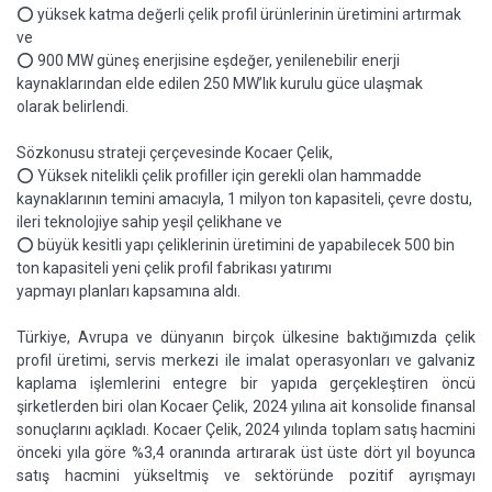
⭕ yüksek katma değerli çelik profil ürünlerinin üretimini artırmak
ve
⭕ 900 MW güneş enerjisine eşdeğer, yenilenebilir enerji
kaynaklarından elde edilen 250 MW’lık kurulu güce ulaşmak
olarak belirlendi.
Sözkonusu strateji çerçevesinde Kocaer Çelik,
⭕ Yüksek nitelikli çelik profiller için gerekli olan hammadde
kaynaklarının temini amacıyla, 1 milyon ton kapasiteli, çevre dostu,
ileri teknolojiye sahip yeşil çelikhane ve
⭕ büyük kesitli yapı çeliklerinin üretimini de yapabilecek 500 bin
ton kapasiteli yeni çelik profil fabrikası yatırımı
yapmayı planları kapsamına aldı.
Türkiye, Avrupa ve dünyanın birçok ülkesine baktığımızda çelik
profil üretimi, servis merkezi ile imalat operasyonları ve galvaniz
kaplama işlemlerini entegre bir yapıda gerçekleştiren öncü
şirketlerden biri olan Kocaer Çelik, 2024 yılına ait konsolide finansal
sonuçlarını açıkladı. Kocaer Çelik, 2024 yılında toplam satış hacmini
önceki yıla göre %3,4 oranında artırarak üst üste dört yıl boyunca
satış hacmini yükseltmiş ve sektöründe pozitif ayrışmayı