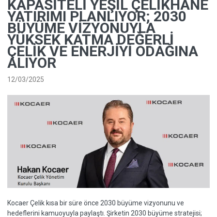
KAPASITELI YEŞIL ÇELIKHANE
YATIRIMI PLANLIYOR; 2030
BÜYÜME VIZYONUYLA
YÜKSEK KATMA DEĞERLI
ÇELIK VE ENERJIYI ODAĞINA
ALIYOR
12/03/2025
Kocaer Çelik kısa bir süre önce 2030 büyüme vizyonunu ve
hedeflerini kamuoyuyla paylaştı. Şirketin 2030 büyüme stratejisi;