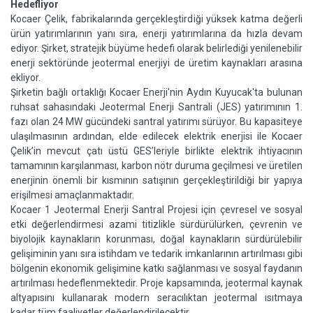
Hedefliyor
Kocaer Çelik, fabrikalarında gerçekleştirdiği yüksek katma değerli
ürün yatırımlarının yanı sıra, enerji yatırımlarına da hızla devam
ediyor. Şirket, stratejik büyüme hedefi olarak belirlediği yenilenebilir
enerji sektöründe jeotermal enerjiyi de üretim kaynakları arasına
ekliyor.
Şirketin bağlı ortaklığı Kocaer Enerji'nin Aydın Kuyucak'ta bulunan
ruhsat sahasındaki Jeotermal Enerji Santrali (JES) yatırımının 1.
fazı olan 24 MW gücündeki santral yatırımı sürüyor. Bu kapasiteye
ulaşılmasının ardından, elde edilecek elektrik enerjisi ile Kocaer
Çelik’in mevcut çatı üstü GES’leriyle birlikte elektrik ihtiyacının
tamamının karşılanması, karbon nötr duruma geçilmesi ve üretilen
enerjinin önemli bir kısmının satışının gerçekleştirildiği bir yapıya
erişilmesi amaçlanmaktadır.
Kocaer 1 Jeotermal Enerji Santral Projesi için çevresel ve sosyal
etki değerlendirmesi azami titizlikle sürdürülürken, çevrenin ve
biyolojik kaynakların korunması, doğal kaynakların sürdürülebilir
gelişiminin yanı sıra istihdam ve tedarik imkanlarının artırılması gibi
bölgenin ekonomik gelişimine katkı sağlanması ve sosyal faydanın
artırılması hedeflenmektedir. Proje kapsamında, jeotermal kaynak
altyapısını kullanarak modern seracılıktan jeotermal ısıtmaya
kadar tüm faaliyetler değerlendirilecektir.