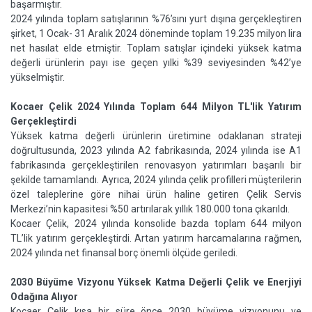
başarmıştır.
2024 yılında toplam satışlarının %76’sını yurt dışına gerçekleştiren
şirket, 1 Ocak- 31 Aralık 2024 döneminde toplam 19.235 milyon lira
net hasılat elde etmiştir. Toplam satışlar içindeki yüksek katma
değerli ürünlerin payı ise geçen yılki %39 seviyesinden %42’ye
yükselmiştir.
Kocaer Çelik 2024 Yılında Toplam 644 Milyon TL'lik Yatırım
Gerçekleştirdi
Yüksek katma değerli ürünlerin üretimine odaklanan strateji
doğrultusunda, 2023 yılında A2 fabrikasında, 2024 yılında ise A1
fabrikasında gerçekleştirilen renovasyon yatırımları başarılı bir
şekilde tamamlandı. Ayrıca, 2024 yılında çelik profilleri müşterilerin
özel taleplerine göre nihai ürün haline getiren Çelik Servis
Merkezi’nin kapasitesi %50 artırılarak yıllık 180.000 tona çıkarıldı.
Kocaer Çelik, 2024 yılında konsolide bazda toplam 644 milyon
TL’lik yatırım gerçekleştirdi. Artan yatırım harcamalarına rağmen,
2024 yılında net finansal borç önemli ölçüde geriledi.
2030 Büyüme Vizyonu Yüksek Katma Değerli Çelik ve Enerjiyi
Odağına Alıyor
Kocaer Çelik kısa bir süre önce 2030 büyüme vizyonunu ve