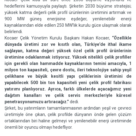
hedeflerini kamuoyuyla paylaştı. Şirketin 2030 büyüme stratejisi;
yüksek katma değerli çelik profil ürünlerinin üretimini artırmak ve
900 MW güneş enerjisine eşdeğer, yenilenebilir enerji
kaynaklarından elde edilen 250 MW’lık kurulu güce ulaşmak olarak
belirlendi.
Kocaer Çelik Yönetim Kurulu Başkanı Hakan Kocaer,
“Özellikle
dünyada üretimi zor ve kısıtlı olan, Türkiye’de ithal ikame
sağlayan, katma değeri yüksek özel çelik profil ürünlerinin
üretimine odaklanmak istiyoruz. Yüksek nitelikli çelik profiller
için gerekli olan hammadde kaynaklarının temini amacıyla, 1
milyon ton kapasiteli, çevre dostu, ileri teknolojiye sahip yeşil
çelikhane ve büyük kesitli yapı çeliklerinin üretimini de
yapabilecek 500 bin ton kapasiteli yeni çelik profil fabrikası
yatırımı planlıyoruz. Ayrıca, farklı ülkelerde açacağımız yeni
dağıtım kanalları ve çelik servis merkezleriyle küresel
penetrasyonumuzu artıracağız.”
dedi.
Şirket, bu yatırımların tamamlanmasının ardından yeşil ve çevreci
üretimiyle öne çıkan, çelik profilde dünyanın önde gelen çözüm
ortaklarından biri haline gelmeyi ve yenilenebilir enerji üretiminde
önemli bir oyuncu olmayı hedefliyor.