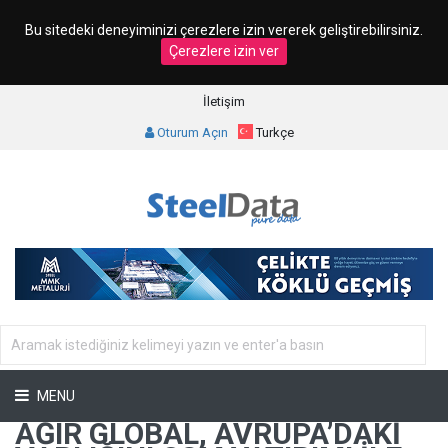
Bu sitedeki deneyiminizi çerezlere izin vererek geliştirebilirsiniz.
Çerezlere izin ver
İletişim
Oturum Açın
Turkçe
MENU
AĞIR GLOBAL, AVRUPA’DAKI