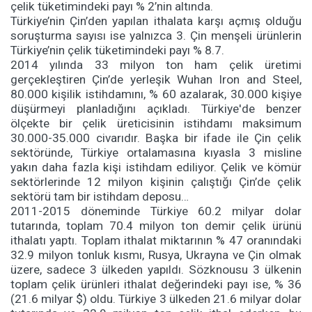
çelik tüketimindeki payı % 2’nin altında.
Türkiye’nin Çin’den yapılan ithalata karşı açmış olduğu
soruşturma sayısı ise yalnızca 3. Çin menşeli ürünlerin
Türkiye’nin çelik tüketimindeki payı % 8.7.
2014 yılında 33 milyon ton ham çelik üretimi
gerçekleştiren Çin’de yerleşik Wuhan Iron and Steel,
80.000 kişilik istihdamını, % 60 azalarak, 30.000 kişiye
düşürmeyi planladığını açıkladı. Türkiye'de benzer
ölçekte bir çelik üreticisinin istihdamı maksimum
30.000-35.000 civarıdır. Başka bir ifade ile Çin çelik
sektöründe, Türkiye ortalamasına kıyasla 3 misline
yakın daha fazla kişi istihdam ediliyor. Çelik ve kömür
sektörlerinde 12 milyon kişinin çalıştığı Çin’de çelik
sektörü tam bir istihdam deposu…
2011-2015 döneminde Türkiye 60.2 milyar dolar
tutarında, toplam 70.4 milyon ton demir çelik ürünü
ithalatı yaptı. Toplam ithalat miktarının % 47 oranındaki
32.9 milyon tonluk kısmı, Rusya, Ukrayna ve Çin olmak
üzere, sadece 3 ülkeden yapıldı. Sözknousu 3 ülkenin
toplam çelik ürünleri ithalat değerindeki payı ise, % 36
(21.6 milyar $) oldu. Türkiye 3 ülkeden 21.6 milyar dolar