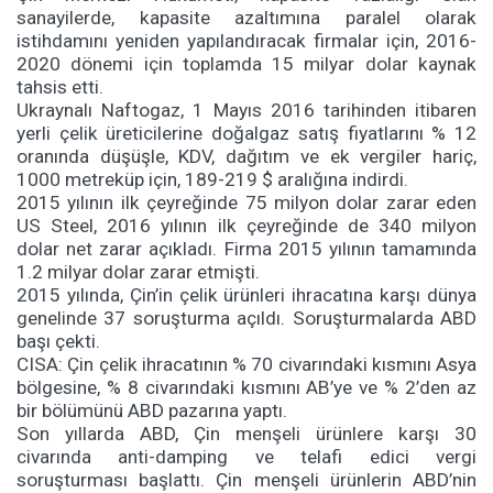
sanayilerde, kapasite azaltımına paralel olarak
istihdamını yeniden yapılandıracak firmalar için, 2016-
2020 dönemi için toplamda 15 milyar dolar kaynak
tahsis etti.
Ukraynalı Naftogaz, 1 Mayıs 2016 tarihinden itibaren
yerli çelik üreticilerine doğalgaz satış fiyatlarını % 12
oranında düşüşle, KDV, dağıtım ve ek vergiler hariç,
1000 metreküp için, 189-219 $ aralığına indirdi.
2015 yılının ilk çeyreğinde 75 milyon dolar zarar eden
US Steel, 2016 yılının ilk çeyreğinde de 340 milyon
dolar net zarar açıkladı. Firma 2015 yılının tamamında
1.2 milyar dolar zarar etmişti.
2015 yılında, Çin’in çelik ürünleri ihracatına karşı dünya
genelinde 37 soruşturma açıldı. Soruşturmalarda ABD
başı çekti.
CISA: Çin çelik ihracatının % 70 civarındaki kısmını Asya
bölgesine, % 8 civarındaki kısmını AB’ye ve % 2’den az
bir bölümünü ABD pazarına yaptı.
Son yıllarda ABD, Çin menşeli ürünlere karşı 30
civarında anti-damping ve telafi edici vergi
soruşturması başlattı. Çin menşeli ürünlerin ABD’nin