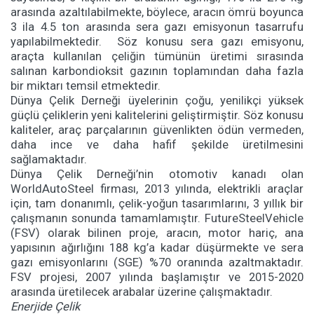
arasında azaltılabilmekte, böylece, aracın ömrü boyunca
3 ila 4.5 ton arasında sera gazı emisyonun tasarrufu
yapılabilmektedir. Söz konusu sera gazı emisyonu,
araçta kullanılan çeliğin tümünün üretimi sırasında
salınan karbondioksit gazının toplamından daha fazla
bir miktarı temsil etmektedir.
Dünya Çelik Derneği üyelerinin çoğu, yenilikçi yüksek
güçlü çeliklerin yeni kalitelerini geliştirmiştir. Söz konusu
kaliteler, araç parçalarının güvenlikten ödün vermeden,
daha ince ve daha hafif şekilde üretilmesini
sağlamaktadır.
Dünya Çelik Derneği’nin otomotiv kanadı olan
WorldAutoSteel firması, 2013 yılında, elektrikli araçlar
için, tam donanımlı, çelik-yoğun tasarımlarını, 3 yıllık bir
çalışmanın sonunda tamamlamıştır. FutureSteelVehicle
(FSV) olarak bilinen proje, aracın, motor hariç, ana
yapısının ağırlığını 188 kg’a kadar düşürmekte ve sera
gazı emisyonlarını (SGE) %70 oranında azaltmaktadır.
FSV projesi, 2007 yılında başlamıştır ve 2015-2020
arasında üretilecek arabalar üzerine çalışmaktadır.
Enerjide Çelik