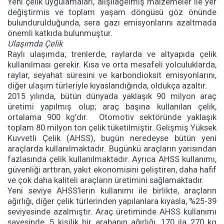
Yeni çelik uygulamaları, alışılagelmiş malzemeler ile yer
değiştirmis ve toplam yaşam döngüsü göz önünde
bulundurulduğunda, sera gazı emisyonlarını azaltmada
önemli katkıda bulunmuştur.
Ulaşımda Çelik
Raylı ulaşımda; trenlerde, raylarda ve altyapıda çelik
kullanılması gerekir. Kısa ve orta mesafeli yolculuklarda,
raylar, seyahat süresini ve karbondioksit emisyonlarını,
diğer ulaşım türleriyle kıyaslandığında, oldukça azaltır.
2015 yılında, bütün dünyada yaklaşık 90 milyon araç
üretimi yapılmış olup; araç başına kullanılan çelik,
ortalama 900 kg’dır. Otomotiv sektöründe yaklaşık
toplam 80 milyon ton çelik tüketilmiştir. Gelişmiş Yüksek
Kuvvetli Çelik (AHSS), bugün neredeyse bütün yeni
araçlarda kullanılmaktadır. Bugünkü araçların yarısından
fazlasında çelik kullanılmaktadır. Ayrıca AHSS kullanımı,
güvenliği arttıran, yakıt ekonomisini geliştiren, daha hafif
ve çok daha kaliteli araçların üretimini sağlamaktadır.
Yeni seviye AHSS’lerin kullanımı ile birlikte, araçların
ağırlığı, diğer çelik türlerinden yapılanlara kıyasla, %25-39
seviyesinde azalmıştır. Araç üretiminde AHSS kullanımı
sayesinde, 5 kişilik bir arabanın ağırlığı, 170 ila 270 kg