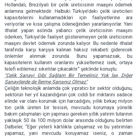
Hollandalı, Brezilyalı bir çelik üreticisinin maaşını ödemek
anlamına gelmektedir. Halbuki Türkiye’deki çelik üreticileri
kapasitelerini kullanamadıkları için faaliyetlerine ara
veriyorlar ve kısa çalışma ödeneğinden yararlanıyorlar. Yani
ithalat yapan aslında yabancı çelik üreticisinin maaşını
öderken, Türkiye’de faaliyet gösteremeyen çelik üreticisinin
maaşını devlet ödemek zorunda kalıyor. Bu nedenle ithalat
tarafında karşı karşıya kalınan haksız rekabeti giderecek
önlemler alınmak zorunda. Bunu yapamazsak, bu
kapasitelerin kullanım oranlarını yükseltemez isek, ortaya
telefi edilemez sıkıntılar çıkacaktır” şeklinde konuştu.
"Çelik Sanayi Gibi
Sağlam Bir Temeliniz Yok İse, Diğer
Sanayilerde de İlerme Şansınız Olmaz"
Çeliğin teknolojik anlamda çok yıpratıcı bir sektör olduğunu,
sektörün her yıl kazandığının çok ciddi bir miktarını sadece
elinde var olanı korumak için harcadığını, yıllık birkaç milyon
ton çelik üreten bir tesisin, mevcudu korumaya yönelik
bakım çalışmaları için yapması gereken yıllık yatırım tutarının
yaklaşık 50 ila 100 milyon dolar arasında olduğunu belirten
Dalbeler, “Eğer yeterli kârlılıkla çalışamaz ve bu yatırımları
yapamaz, yani mevcudu koruyamaz iseniz, o zaman