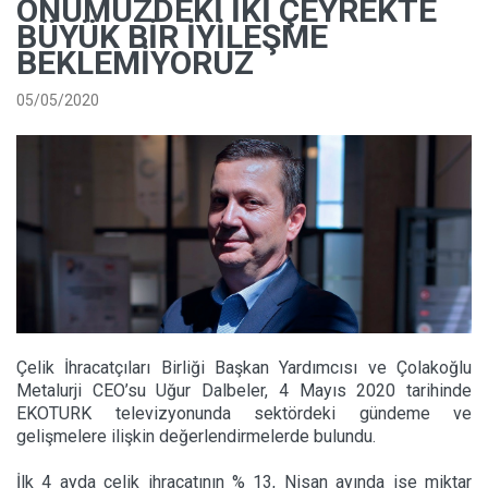
ÖNÜMÜZDEKI İKI ÇEYREKTE
BÜYÜK BIR İYILEŞME
BEKLEMIYORUZ
05/05/2020
Çelik İhracatçıları Birliği Başkan Yardımcısı ve Çolakoğlu
Metalurji CEO’su Uğur Dalbeler, 4 Mayıs 2020 tarihinde
EKOTURK televizyonunda sektördeki gündeme ve
gelişmelere ilişkin değerlendirmelerde bulundu.
İlk 4 ayda çelik ihracatının % 13, Nisan ayında ise miktar