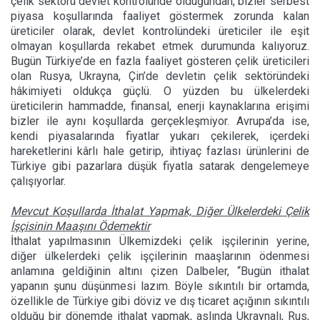
çelik sektörü devlet kontrolünde olduğundan, bizler serbest
piyasa koşullarında faaliyet göstermek zorunda kalan
üreticiler olarak, devlet kontrolündeki üreticiler ile eşit
olmayan koşullarda rekabet etmek durumunda kalıyoruz.
Bugün Türkiye’de en fazla faaliyet gösteren çelik üreticileri
olan Rusya, Ukrayna, Çin’de devletin çelik sektöründeki
hâkimiyeti oldukça güçlü. O yüzden bu ülkelerdeki
üreticilerin hammadde, finansal, enerji kaynaklarına erişimi
bizler ile aynı koşullarda gerçekleşmiyor. Avrupa’da ise,
kendi piyasalarında fiyatlar yukarı çekilerek, içerdeki
hareketlerini kârlı hale getirip, ihtiyaç fazlası ürünlerini de
Türkiye gibi pazarlara düşük fiyatla satarak dengelemeye
çalışıyorlar.
Mevcut Koşullarda İthalat Yapmak, Diğer Ülkelerdeki Çelik
İşçisinin Maaşını Ödemektir
İthalat yapılmasının Ülkemizdeki çelik işçilerinin yerine,
diğer ülkelerdeki çelik işçilerinin maaşlarının ödenmesi
anlamına geldiğinin altını çizen Dalbeler, “Bugün ithalat
yapanın şunu düşünmesi lazım. Böyle sıkıntılı bir ortamda,
özellikle de Türkiye gibi döviz ve dış ticaret açığının sıkıntılı
olduğu bir dönemde ithalat yapmak, aslında Ukraynalı, Rus,