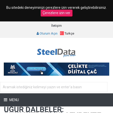
Bu sitedeki deneyiminizi çerezlere izin vererek geliştirebilirsiniz.
Çerezlere izin ver
İletişim
Oturum Açın
Turkçe
MENU
UĞUR DALBELER: