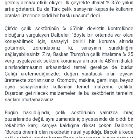
gelmiş olması etkili oluyor. İlk çeyrekte ithalat % 35’e yakın
artış gösterdi. Bu da Türk çelik sanayinin kapasite kullanım
oranları üzerinde ciddi bir baskı unsuru” dedi.
Çin’de çelik sektörünün % 65’inin devletin kontrolünde
olduğunu vurgulayan Dalbeler, “Böyle bir ortamda var olanı
koruyabilmek için, sanayiyi belirli bir koruma altında
götürmek zorundasınız ki, sanayinin sürekliliğini
sağlayabilesiniz. Zira, Başkan Trump’un çelik ithalatına % 25
vergi uygulayarak sektörü korumaya alması ile AB’nin ithalatı
sınırlandırmasının arkasındaki temel gerekçe de budur.
Çeliği üretemediğinizde, değeri yaratacak olan eşyayı
üretmekte zorlanırsınız. Otomotiv, makine, gemi inşa, beyaz
eşya sanayilerinde kullanılan temel malzeme çeliktir.
Dışardan getirilecek malzemeler ile bu sektörlerin temelini
sağlam oturtamazsınız.
Bugün bakıldığında, çelik sektörünün yalnızca ihraç
pazarlarında değil, aynı zamanda iç piyasasında da ciddi bir
rekabetle karşı karşıya kaldığına dikkat çeken Dalbeler,
“Burada önemli olan rekabetin nasıl yapıldığı. Birçok ülkede