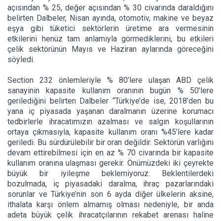
açısından % 25, değer açısından % 30 civarında daraldığını
belirten Dalbeler, Nisan ayında, otomotiv, makine ve beyaz
eşya gibi tüketici sektörlerin üretime ara vermesinin
etkilerini henüz tam anlamıyla görmediklerini, bu etkileri
çelik sektörünün Mayıs ve Haziran aylarında göreceğini
söyledi.
Section 232 önlemleriyle % 80’lere ulaşan ABD çelik
sanayinin kapasite kullanım oranının bugün % 50’lere
gerilediğini belirten Dalbeler “Türkiye’de ise, 2018’den bu
yana iç piyasada yaşanan daralmanın üzerine korumacı
tedbirlerle ihracatımızın azalması ve salgın koşullarının
ortaya çıkmasıyla, kapasite kullanım oranı %45’lere kadar
geriledi. Bu sürdürülebilir bir oran değildir. Sektörün varlığını
devam ettirebilmesi için en az % 70 civarında bir kapasite
kullanım oranına ulaşması gerekir. Önümüzdeki iki çeyrekte
büyük bir iyileşme beklemiyoruz. Beklentilerdeki
bozulmada, iç piyasadaki daralma, ihraç pazarlarındaki
sorunlar ve Türkiye’nin son 6 ayda diğer ülkelerin aksine,
ithalata karşı önlem almamış olması nedeniyle, bir anda
adeta büyük çelik ihracatçılarının rekabet arenası haline