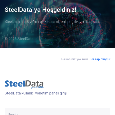
SteelData`ya Hoşgeldiniz!
SteelData, Türkiye'nin en kapsamlı online çelik veri bankası
© 2026 SteelData
Hesabınız yok mu?
Hesap oluştur
SteelData kullanıcı yönetim paneli girişi